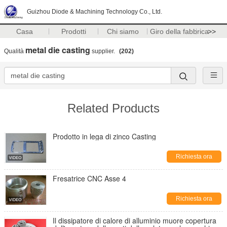
Guizhou Diode & Machining Technology Co., Ltd.
Casa
Prodotti
Chi siamo
Giro della fabbrica
>>
metal die casting
Qualità
supplier.
(202)
Related Products
Prodotto in lega di zinco Casting
Richiesta ora
Fresatrice CNC Asse 4
Richiesta ora
Il dissipatore di calore di alluminio muore copertura