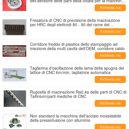
dell'aeratore delle parti della colata per la macchina
di salto
Richiesta ora
Fresatura di CNC di precisione della macinazione
per HRC degli elettrodi 80 - 90 del rame del
tungsteno
Richiesta ora
Corridore freddo di plastica dello stampaggio ad
iniezione della multi cavità dell'OEM, corridore caldo
Richiesta ora
Taglierina d'oscillazione della lama della spugna del
lattice di CNC 6m/min, tagliatrice automatica
Richiesta ora
Rugosità di macinazione Ra0.4a delle parti di CNC di
Taitinium/parti mediche di CNC
Richiesta ora
Non standard la macchina dell'acciaio inossidabile
della pressofusione con alluminio
Richiesta ora