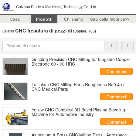
Guizhou Diode & Machining Technology Co., Ltd.
Casa
Prodotti
Chi siamo
Giro della fabbrica
>>
CNC fresatura di pezzi di
Qualità
supplier.
(65)
Grinding Precision CNC Milling for tungsten Copper
Electrode 80 - 90 HRC
Contattaci
Taitinium CNC Milling Parts Roughness Ra0.4a /
CNC Medical Parts
Contattaci
Yellow CNC Combicut 3D Bevel Plasma Beveling
Machine for Automobile Industry
Contattaci
Aluminium & Brass CNC Milling Parts , Aerospace