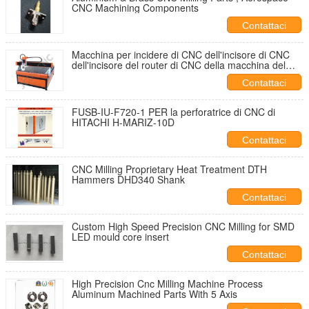
CNC Machining Components
Contattaci
Macchina per incidere di CNC dell'incisore di CNC
dell'incisore del router di CNC della macchina del
router di CNC del router di CNC JCUT-1218A
Contattaci
FUSB-IU-F720-1 PER la perforatrice di CNC di
HITACHI H-MARIZ-10D
Contattaci
CNC Milling Proprietary Heat Treatment DTH
Hammers DHD340 Shank
Contattaci
Custom High Speed Precision CNC Milling for SMD
LED mould core insert
Contattaci
High Precision Cnc Milling Machine Process
Aluminum Machined Parts With 5 Axis