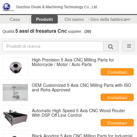
Guizhou Diode & Machining Technology Co., Ltd.
Casa
Prodotti
Chi siamo
Giro della fabbrica
>>
5 assi di fresatura Cnc
Qualità
supplier.
(30)
High Precision 5 Axis CNC Milling Parts for
Motorcycle / Motor / Auto Parts
Contattaci
OEM Customized 5 Axis CNC Milling Parts with ISO
and Rohs Approved
Contattaci
Automatic High Speed 5 Axis CNC Wood Router
With DSP Off Line Control
Contattaci
Black Anodize 5 Axis CNC Milling Parts for Industrial