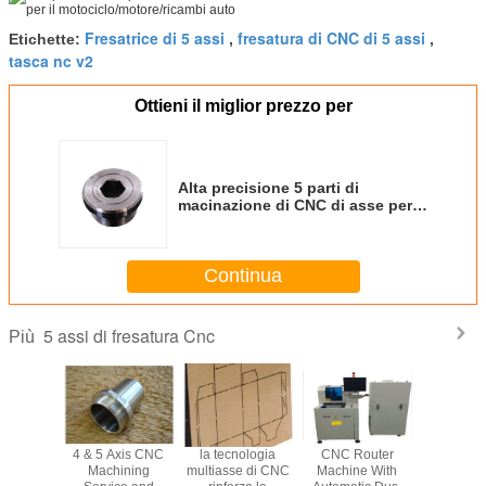
Fresatrice di 5 assi
fresatura di CNC di 5 assi
Etichette:
,
,
tasca nc v2
Ottieni il miglior prezzo per
Alta precisione 5 parti di
macinazione di CNC di asse per il
motociclo/motore/ricambi auto
Continua
5 assi di fresatura Cnc
Più
nodize 5
4 & 5 Axis CNC
la tecnologia
CNC Router
OEM Cust
 Milling
Machining
multiasse di CNC
Machine With
5 Axis