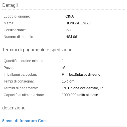
Dettagli
Luogo di origine:
CINA
Marca:
HONGSHENGJI
Certificazione:
ISO
Numero di modello:
HSJ-061
Termini di pagamento e spedizione
Quantità di ordine minimo:
1
Prezzo:
n/a
Imballaggi particolari:
Film box&plastic di legno
Tempi di consegna:
15 giorni
Termini di pagamento:
T/T, Unione occidentale, L/C
Capacità di alimentazione:
1000,000 unità al mese
descrizione
5 assi di fresatura Cnc