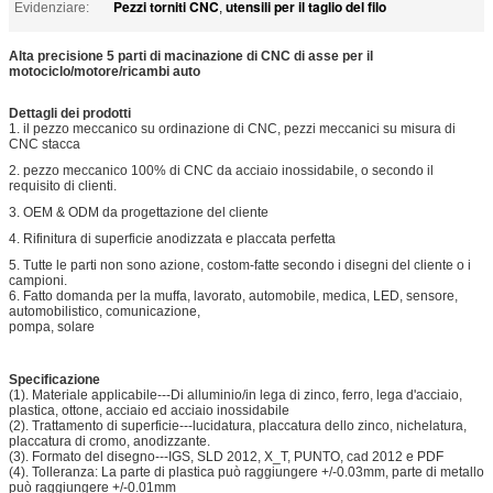
Pezzi torniti CNC
utensili per il taglio del filo
Evidenziare:
,
Alta precisione 5 parti di macinazione di CNC di asse per il
motociclo/motore/ricambi auto
Dettagli dei prodotti
1. il pezzo meccanico su ordinazione di CNC, pezzi meccanici su misura di
CNC stacca
2. pezzo meccanico 100% di CNC da acciaio inossidabile, o secondo il
requisito di clienti.
3. OEM & ODM da progettazione del cliente
4. Rifinitura di superficie anodizzata e placcata perfetta
5. Tutte le parti non sono azione, costom-fatte secondo i disegni del cliente o i
campioni.
6. Fatto domanda per la muffa, lavorato, automobile, medica, LED, sensore,
automobilistico, comunicazione,
pompa, solare
Specificazione
(1). Materiale applicabile---Di alluminio/in lega di zinco, ferro, lega d'acciaio,
plastica, ottone, acciaio ed acciaio inossidabile
(2). Trattamento di superficie---lucidatura, placcatura dello zinco, nichelatura,
placcatura di cromo, anodizzante.
(3). Formato del disegno---IGS, SLD 2012, X_T, PUNTO, cad 2012 e PDF
(4). Tolleranza: La parte di plastica può raggiungere +/-0.03mm, parte di metallo
può raggiungere +/-0.01mm