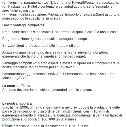
(5). Termini di pagamento: L/C, T/T, unione di Paypal&Western è accettabile.
(6). Packagings: Pallet o contenitore del imballaggio di serie/secondo le
specifiche su misura.
(7). Termini della spedizione: Priorità del trasporto di Express&air/trasporto di
mare secondo le specifiche su misura
I nostri vantaggi competitivi
Produzione dei pezzi meccanici CNC premio di qualità all'più a basso costo
Programmazione rigorosa per sulla consegna di tempo
Servizio clienti professionale nelle lingue multiple
A causa di gamma genuino diversa di clienti che serviamo, noi abbia
esperienze che fanno una varietà enorme degli oggetti
Vantaggio competitivo: siamo esperti a messa in opera ed a programmare le
nostre macchine rapidamente per i nuovi lavori:
Lavorare/montaggio/esempi servizi/Post-Lavorare/studio finalizzato di Pre-
Machining/CNC
La nostra officina
Abbiamo dozzine la macchina e lavoratori qualificati avanzati
La nostra fabbrica
Stabiliti nel 2006, offriamo i nostri servizi nello sviluppo e la produzione delle
parti e delle componenti su ordine per i nostri clienti, con in 10 anni di
esperienza e fornito di attrezzatura avanzata, hongshengji si vanta un tasso di
produzione al di sopra di 100, 000 unità al mese.