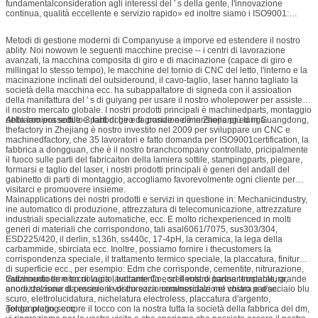
fundamentalconsideration agli interessi del ′ s della gente, l'innovazione
continua, qualità eccellente e servizio rapido» ed inoltre siamo i ISO9001:
2000company, i nostri clienti si sono estesi dall'Asia in America ed Europa.
Metodi di gestione moderni di Companyuse a imporve ed estendere il nostro
ablity. Noi nowown le seguenti macchine precise -- i centri di lavorazione
avanzati, la macchina composita di giro e di macinazione (capace di giro e
millingat lo stesso tempo), le macchine del tornio di CNC del letto, l'interno e la
macinazione inclinati del outsideround, il cavo-taglio, laser hanno tagliato la
società della macchina ecc. ha subappaltatore di signeda con il assioation
della manifattura del ′ s di guiyang per usare il nostro wholepower per assistere
il nostro mercato globale. I nostri prodotti principali è machinedparts, montaggio
della lamiera sottile e parti di giro di grande e dimensione più lunga.
Abbiamo posseduto 3 fabbriche e la posizione è in Zhejiang ed in Guangdong,
thefactory in Zhejiang è nostro investito nel 2009 per sviluppare un CNC e
machinedfactory, che 35 lavoratori e fatto domanda per ISO9001certification, la
fabbrica a dongguan, che è il nostro branchcompany controllato, pricipalmente
il fuoco sulle parti del fabricaiton della lamiera sottile, stampingparts, piegare,
formarsi e taglio del laser, i nostri prodotti principali è generi del andall del
gabinetto di parti di montaggio, accogliamo favorevolmente ogni cliente per
visitarci e promuovere insieme.
Mainapplications dei nostri prodotti e servizi in questione in: Mechanicindustry,
ine automatico di produzione, attrezzatura di telecomunicazione, attrezzature
industriali specializzate automatiche, ecc. E molto richexperienced in molti
generi di materiali che corrispondono, tali asal6061/7075, sus303/304,
ESD225/420, il derlin, s136h, ss440c, 17-4pH, la ceramica, la lega della
carbammide, sbirciata ecc. Inoltre, possiamo fornire i thecustomers la
corrispondenza speciale, il trattamento termico speciale, la placcatura, finitura
di superficie ecc., per esempio: Edm che corrisponde, cementite, nitrurazione,
trattamento termico di vuoto, trattamento eccellente di bassa temperatura,
Guizhoudiode e tecnologia lavorante Co., srl il vostro partner trustable, grande
anodizzazione di precisione di durezza nera/ossidazione chiara e d'acciaio blu
onore del isour da essere il vostro socio commerciale nel vostro paese.
scuro, elettrolucidatura, nichelatura electroless, placcatura d'argento,
goldenplating ecc.
Tenga prego sempre il tocco con la nostra tutta la società della fabbrica del dm,