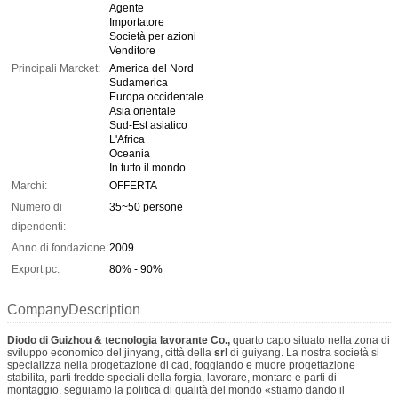
Agente
Importatore
Società per azioni
Venditore
Principali Marcket:
America del Nord
Sudamerica
Europa occidentale
Asia orientale
Sud-Est asiatico
L'Africa
Oceania
In tutto il mondo
Marchi:
OFFERTA
Numero di
35~50 persone
dipendenti:
Anno di fondazione:
2009
Export pc:
80% - 90%
CompanyDescription
Diodo di Guizhou & tecnologia lavorante Co.,
quarto capo situato nella zona di
sviluppo economico del jinyang, città della
srl
di guiyang. La nostra società si
specializza nella progettazione di cad, foggiando e muore progettazione
stabilita, parti fredde speciali della forgia, lavorare, montare e parti di
montaggio, seguiamo la politica di qualità del mondo «stiamo dando il