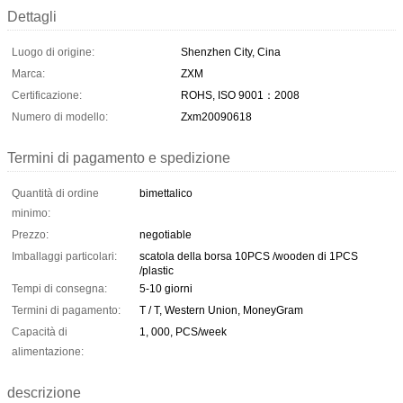
Dettagli
Luogo di origine:
Shenzhen City, Cina
Marca:
ZXM
Certificazione:
ROHS, ISO 9001：2008
Numero di modello:
Zxm20090618
Termini di pagamento e spedizione
Quantità di ordine
bimettalico
minimo:
Prezzo:
negotiable
Imballaggi particolari:
scatola della borsa 10PCS /wooden di 1PCS
/plastic
Tempi di consegna:
5-10 giorni
Termini di pagamento:
T / T, Western Union, MoneyGram
Capacità di
1, 000, PCS/week
alimentazione:
descrizione