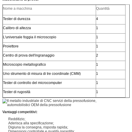
Nome a macchina
Quantità
Tester di durezza
4
Calibro di altezza
1
L'universale foggia il microscopio
1
Proiettore
1
Centro di prova dell'ingranaggio
2
Microscopio metallografico
1
Uno strumento di misura di tre coordinate (CMM)
1
Tester di controllo del microcomputer
1
Tester di rugosità
1
Vantaggi competitivi:
Redditizio;
Aderisca alla specificazione;
Digiuna la consegna, risposta rapida;
Dimensioni controllate e qualità garantita;