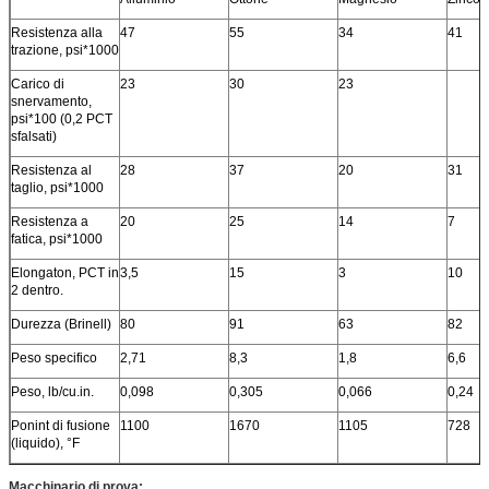
Resistenza alla
47
55
34
41
trazione, psi*1000
Carico di
23
30
23
snervamento,
psi*100 (0,2 PCT
sfalsati)
Resistenza al
28
37
20
31
taglio, psi*1000
Resistenza a
20
25
14
7
fatica, psi*1000
Elongaton, PCT in
3,5
15
3
10
2 dentro.
Durezza (Brinell)
80
91
63
82
Peso specifico
2,71
8,3
1,8
6,6
Peso, lb/cu.in.
0,098
0,305
0,066
0,24
Ponint di fusione
1100
1670
1105
728
(liquido), °F
Macchinario di prova: