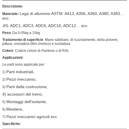
Caratteristica
Redditizio, leggero
Certificazione
ISO9001: 2008
Descrizione:
Lega di alluminio ASTM: A413, A356, A360, A380, A383…
Materiale:
ecc.
JIS: ADC1, ADC3, ADC6, ADC10, ADC12… ecc
Peso
:
Da 0.05kg a 15kg
Trattamento di superficie
:
Mano
sabbiare
, di ruzzolamento, della polvere,
pittura, cromatina (film chimico) e lucidatura
Colore
:
Codice colore di Pantone o di
RAL
Applicazioni:
Le parti sono applicate per:
Parti industriali,
1)
Pezzi meccanici,
2)
Parti della costruzione,
3)
4) accessori del treno,
Montaggi dell'isolante,
5)
Mestiere,
6)
Pezzi meccanici agricoli ecc.
7)
Specifiche: