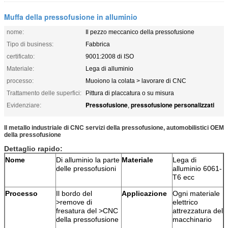
Muffa della pressofusione in alluminio
nome:
Il pezzo meccanico della pressofusione
Tipo di business:
Fabbrica
certificato:
9001:2008 di ISO
Materiale:
Lega di alluminio
processo:
Muoiono la colata > lavorare di CNC
Trattamento delle superfici:
Pittura di placcatura o su misura
Pressofusione
pressofusione personalizzati
Evidenziare:
,
Il metallo industriale di CNC servizi della pressofusione, automobilistici OEM
della pressofusione
Dettaglio rapido:
Nome
Di alluminio la parte
Materiale
Lega di
delle pressofusioni
alluminio 6061-
T6 ecc
Processo
Il bordo del
Applicazione
Ogni materiale
>remove di
elettrico
fresatura del >CNC
attrezzatura del
della pressofusione
macchinario