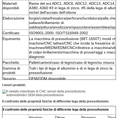
Materiali
Rame del ect ADC1, ADC6, ADC12, ADC13, ADC14, 
disponibili
A380, A360 #3 in lega di zinco, #5 della lega di allumi
nichel dell'acciaio dell'ottone
Elaborazione
forgia/colata/fresatura/perforare/lucidatura/palla che 
saltare/brillamento di
sabbia/pittura/anodizzare/spazzolare/assemblea/ispe
Certificato
ISO9001-2000; ISO/TS16949-2002
Equiments
La macchina di pressofusione (88T-1650T) /mold che
machine/CNC lathes/CNC che incide la fresatrice di
machnes/WEDM/EDM/CNC/rifinitrice a macchina/vibra
di colpo-brillamento/macchina di prova/raggi x macch
diagnosic
Pacchetto
Pallet/cartoni/caso di legno/caso di legno/su misura
Gamma di
Tutti i tipi di lega di alluminio e di in lega di zinco la
prodotti
pressofusione
Servizio
OEM/ODM disponibile
I nostri prodotti:
Il confronto delle proprietà fisiche di differente lega della pressofusione:
Il confronto delle proprietà fisiche di differente lega della pressofusione
Alluminio
Ottone
Magnesio
Zinco