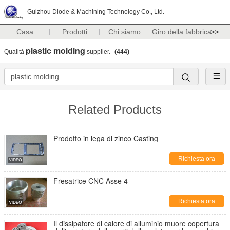
Guizhou Diode & Machining Technology Co., Ltd.
Casa
Prodotti
Chi siamo
Giro della fabbrica
>>
plastic molding
Qualità
supplier.
(444)
Related Products
Prodotto in lega di zinco Casting
Richiesta ora
Fresatrice CNC Asse 4
Richiesta ora
Il dissipatore di calore di alluminio muore copertura