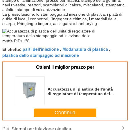
stampe di laminazione, presse per matrici, stampe della gomma,
navi rivestite, reattori, scambiatori di calore, miscelatori, stampatrici,
asfalto, stampe di vulcanizzazione.
La pressofusione, lo stampaggio ad iniezione di plastica, i piatti di
guida di luce, i connettori, l'ingegneria chimica, i materiali della
scarpa, Pringting e tingere, asciugarsi e banburying.
parti dell'iniezione
Modanatura di plastica
Etichette:
,
,
plastica dello stampaggio ad iniezione
Ottieni il miglior prezzo per
Accuratezza di plastica dell'unità
di regolatore di temperatura dello
stampaggio ad iniezione della
muffa PID±1℃
Continua
Stampi per iniezione plastica
Più