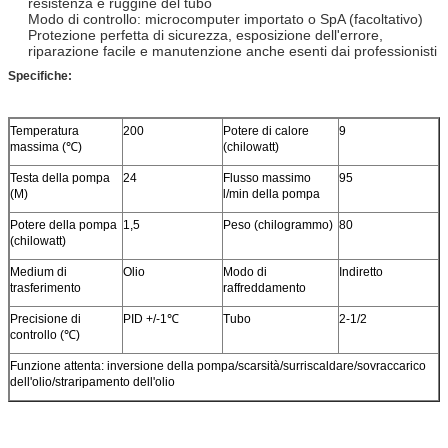
resistenza e ruggine del tubo
Modo di controllo: microcomputer importato o SpA (facoltativo)
Protezione perfetta di sicurezza, esposizione dell'errore,
riparazione facile e manutenzione anche esenti dai professionisti
Specifiche:
Temperatura
200
Potere di calore
9
massima (℃)
(chilowatt)
Testa della pompa
24
Flusso massimo
95
(M)
l/min della pompa
Potere della pompa
1,5
Peso (chilogrammo)
80
(chilowatt)
Medium di
Olio
Modo di
Indiretto
trasferimento
raffreddamento
Precisione di
PID +/-1℃
Tubo
2-1/2
controllo (℃)
Funzione attenta: inversione della pompa/scarsità/surriscaldare/sovraccarico
dell'olio/straripamento dell'olio