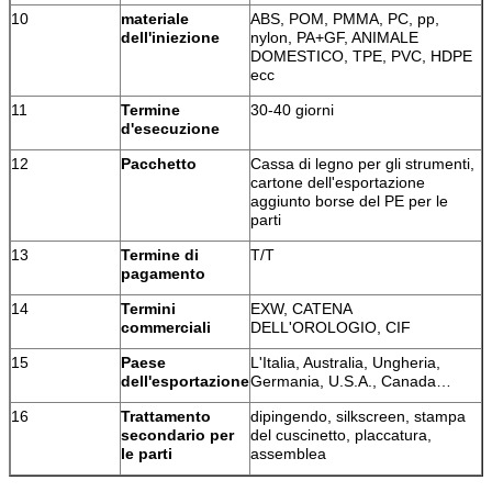
10
materiale
ABS, POM, PMMA, PC, pp,
dell'iniezione
nylon, PA+GF, ANIMALE
DOMESTICO, TPE, PVC, HDPE
ecc
11
Termine
30-40 giorni
d'esecuzione
12
Pacchetto
Cassa di legno per gli strumenti,
cartone dell'esportazione
aggiunto borse del PE per le
parti
13
Termine di
T/T
pagamento
14
Termini
EXW, CATENA
commerciali
DELL'OROLOGIO, CIF
15
Paese
L'Italia, Australia, Ungheria,
dell'esportazione
Germania, U.S.A., Canada…
16
Trattamento
dipingendo, silkscreen, stampa
secondario per
del cuscinetto, placcatura,
le parti
assemblea