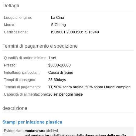
Dettagli
Luogo di origine:
La Cina
Marca:
S-Cheng
Certificazione:
ISO9001:2000.ISO:TS 16949
Termini di pagamento e spedizione
Quantità di ordine minimo:
1 set
Prezzo:
$3000-20000
Imballaggi particolari:
Cassa di legno
Tempi di consegna:
25-60days
Termini di pagamento:
TT, 50% sopra ordine, 50% sopra i buoni campioni
Capacità di alimentazione:
20 set per ogni mese
descrizione
Stampi per iniezione plastica
modanatura del iml
Evidenziare:
,
nel modanatura dell'iniezione della decorazione della muffa