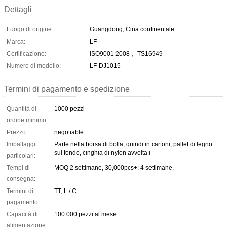
Dettagli
Luogo di origine:
Guangdong, Cina continentale
Marca:
LF
Certificazione:
ISO9001:2008， TS16949
Numero di modello:
LF-DJ1015
Termini di pagamento e spedizione
Quantità di
1000 pezzi
ordine minimo:
Prezzo:
negotiable
Imballaggi
Parte nella borsa di bolla, quindi in cartoni, pallet di legno
sul fondo, cinghia di nylon avvolta i
particolari:
Tempi di
MOQ 2 settimane, 30,000pcs+: 4 settimane.
consegna:
Termini di
TT, L / C
pagamento:
Capacità di
100.000 pezzi al mese
alimentazione: