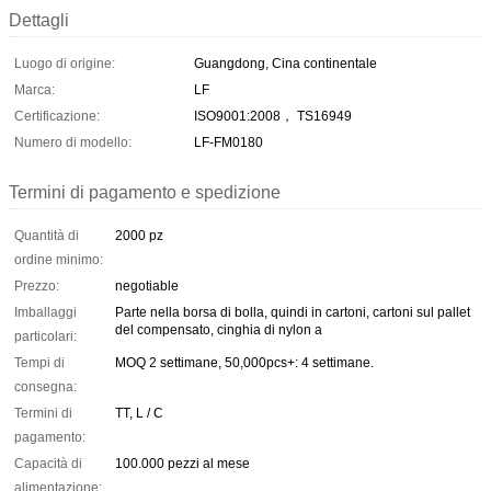
Dettagli
Luogo di origine:
Guangdong, Cina continentale
Marca:
LF
Certificazione:
ISO9001:2008， TS16949
Numero di modello:
LF-FM0180
Termini di pagamento e spedizione
Quantità di
2000 pz
ordine minimo:
Prezzo:
negotiable
Imballaggi
Parte nella borsa di bolla, quindi in cartoni, cartoni sul pallet
del compensato, cinghia di nylon a
particolari:
Tempi di
MOQ 2 settimane, 50,000pcs+: 4 settimane.
consegna:
Termini di
TT, L / C
pagamento:
Capacità di
100.000 pezzi al mese
alimentazione: