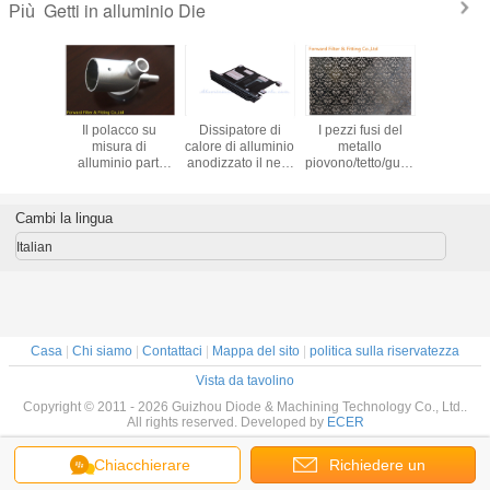
Getti in alluminio Die
Più
minio su
Il polacco su
Dissipatore di
I pezzi fusi del
Il dissipa
macchina
misura di
calore di alluminio
metallo
calore di a
atore di
alluminio parti
anodizzato il nero
piovono/tetto/guardie
muore cop
ecisione
della
di alluminio di
di alluminio della
dell'aerato
rti della
pressofusione per
processo della
foglia della
parti dell
fusione
la costruzione di
pressofusione
guardia della
per la mac
Cambi la lingua
Electric Power
grondaia/grondaia
salt
della maglia
Italian
Casa
|
Chi siamo
|
Contattaci
|
Mappa del sito
|
politica sulla riservatezza
Vista da tavolino
Copyright © 2011 - 2026 Guizhou Diode & Machining Technology Co., Ltd..
All rights reserved. Developed by
ECER
Chiacchierare
Richiedere un