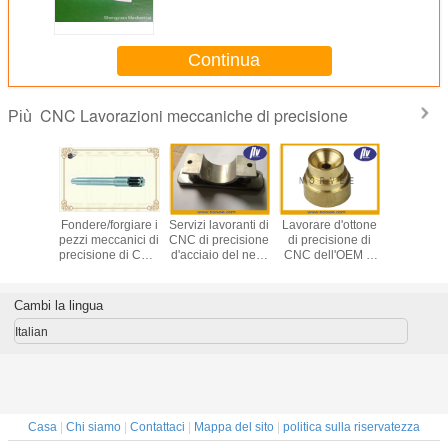
lavora il supporto a macchina del
fan di 100mm, AL6063 Antivari
Continua
CNC Lavorazioni meccaniche di precisione
Più
ro di
Fondere/forgiare i
Servizi lavoranti di
Lavorare d'ottone
L'acci
ione di
pezzi meccanici di
CNC di precisione
di precisione di
inossid
 parti di
precisione di CNC
d'acciaio del nero
CNC dell'OEM si
dell'attre
 servizio
per la
dell'ossido di alta
separa la
medica ha 
nte di
vite/asse/Bolt
precisione
tolleranza di
pezzi mecc
ne di CNC
dell'acciaio
0.0001mm
precision
Cambi la lingua
inossidabile
parti/
Italian
Casa
|
Chi siamo
|
Contattaci
|
Mappa del sito
|
politica sulla riservatezza