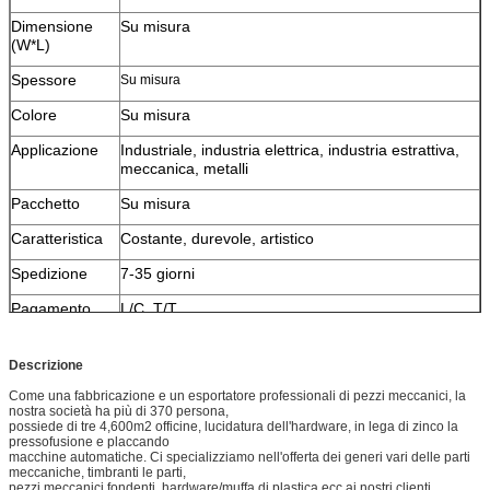
Dimensione
Su misura
(W*L)
Spessore
Su misura
Colore
Su misura
Applicazione
Industriale, industria elettrica, industria estrattiva,
meccanica, metalli
Pacchetto
Su misura
Caratteristica
Costante, durevole, artistico
Spedizione
7-35 giorni
Pagamento
L/C, T/T
Descrizione
Come una fabbricazione e un esportatore professionali di pezzi meccanici, la
nostra società ha più di 370 persona,
possiede di tre 4,600m2 officine, lucidatura dell'hardware, in lega di zinco la
pressofusione e placcando
macchine automatiche. Ci specializziamo nell'offerta dei generi vari delle parti
meccaniche, timbranti le parti,
pezzi meccanici fondenti, hardware/muffa di plastica ecc ai nostri clienti