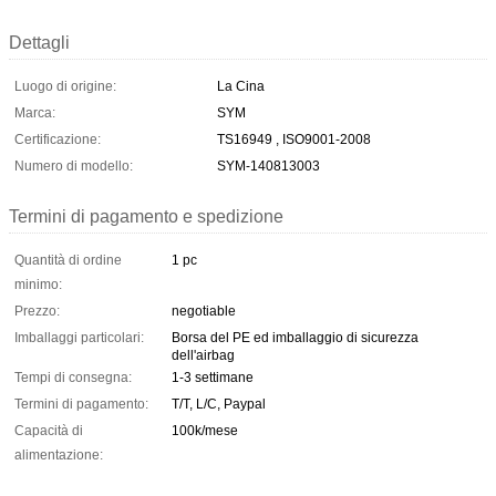
Dettagli
Luogo di origine:
La Cina
Marca:
SYM
Certificazione:
TS16949 , ISO9001-2008
Numero di modello:
SYM-140813003
Termini di pagamento e spedizione
Quantità di ordine
1 pc
minimo:
Prezzo:
negotiable
Imballaggi particolari:
Borsa del PE ed imballaggio di sicurezza
dell'airbag
Tempi di consegna:
1-3 settimane
Termini di pagamento:
T/T, L/C, Paypal
Capacità di
100k/mese
alimentazione: