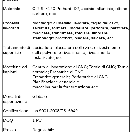
Materiale
C.R.S, 4140 Prehard, D2, acciaio, alluminio, ottone,
carburo, ecc
Processi
Montaggio di metallo, lavorare, taglio del cavo,
lavoranti
saldatura, formarsi, modellare, perforare, perforare,
macinare, frantumare, rotolare, timbrare,
stampaggio profondo, piegare, saldare, ecc
Trattamento di
Lucidatura, placcatura dello zinco, rivestimento
superficie
della polvere, e-rivestimento, rivestimento
fosfatizzato, ecc.
Macchine ed
Centro di lavorazione di CNC; Tornio di CNC; Tornio
impianti
normale; Fresatrice di CNC;
Fresatrice generale; Perforatrice di CNC;
Pianificazione generale e
macchina per la frantumazione ecc
Mercati di
Globale
esportazione
Certificazione
Iso 9001-2008/TS16949
MOQ
1 PC
Prezzo
Negoziabile