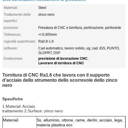
Materiali:
Steel
Trattamento delle
zinco nero
superfici:
processo:
Fresatura di CNC e tornitura, perforazione, perforante
Tolleranza::
+/-0.005mm
rugosità superficiale:
Ra0.8-1.6
software:
Cad automatico, lavoro solido, ug, cad, IGS, PUNTO,
SLDPRT, DXF
precisione di lavorazione CNC
Evidenziare:
,
Lavorare di tornitura di CNC
Tornitura di CNC Ra1.6 che lavora con il supporto
d'acciaio dello strumento dello scorrevole dello zinco
nero
Specifiche
1.Material: Acciaio
trattamento 2.Surface: zinco nero
Materiali
Ss, alluminio, ottone, rame, derlin, acciaio, lega,
materia plastica ecc