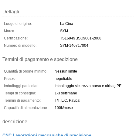
Dettagli
Luogo di origine:
La Cina
Marca:
SYM
Certificazione:
TS16949 ,ISO9001-2008
Numero di modello:
SYM-140717004
Termini di pagamento e spedizione
Quantità di ordine minimo:
Nessun limite
Prezzo:
negotiable
Imballaggi particolari:
Imballaggio sicurezza borsa e airbag PE
Tempi di consegna:
1-3 settimane
Termini di pagamento:
T/T, L/C, Paypal
Capacità di alimentazione:
100k/mese
descrizione
CNC Lavorazioni meccaniche di precisione