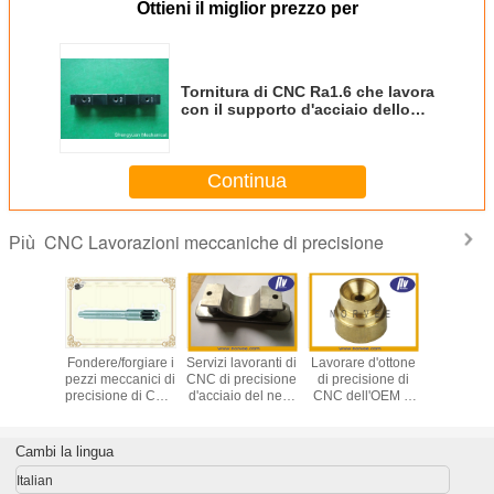
Ottieni il miglior prezzo per
Tornitura di CNC Ra1.6 che lavora
con il supporto d'acciaio dello
strumento dello scorrevole dello
zinco nero
Continua
CNC Lavorazioni meccaniche di precisione
Più
ro di
Fondere/forgiare i
Servizi lavoranti di
Lavorare d'ottone
L'acci
ione di
pezzi meccanici di
CNC di precisione
di precisione di
inossid
 parti di
precisione di CNC
d'acciaio del nero
CNC dell'OEM si
dell'attre
 servizio
per la
dell'ossido di alta
separa la
medica ha 
nte di
vite/asse/Bolt
precisione
tolleranza di
pezzi mecc
ne di CNC
dell'acciaio
0.0001mm
precision
Cambi la lingua
inossidabile
parti/
Italian