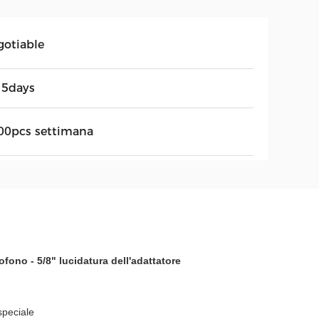
gotiable
15days
00pcs settimana
rofono - 5/8" lucidatura dell'adattatore
speciale