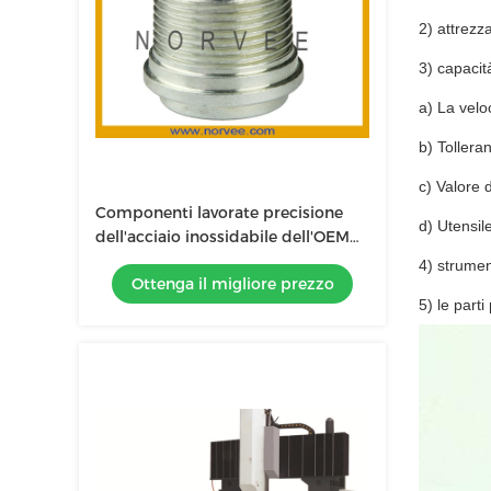
2) attrezz
3) capacit
a) La velo
b) Tollera
c) Valore 
Componenti lavorate precisione
d) Utensil
dell'acciaio inossidabile dell'OEM
con tolleranza di 0.0001mm
4) strumen
Ottenga il migliore prezzo
5) le part