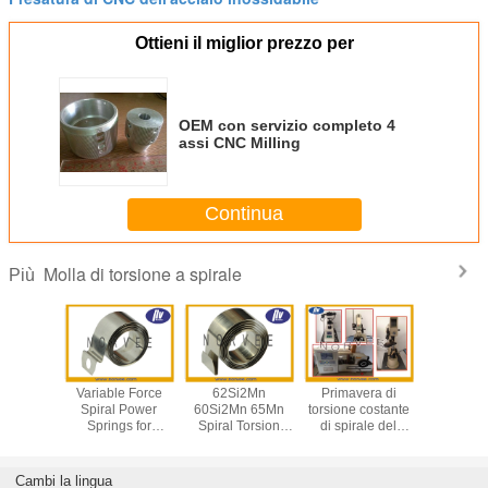
Ottieni il miglior prezzo per
OEM con servizio completo 4
assi CNC Milling
Continua
Molla di torsione a spirale
Più
US301 /
Variable Force
62Si2Mn
Primavera di
Fresatri
ss Steel
Spiral Power
60Si2Mn 65Mn
torsione costante
Asse
ings for
Springs for
Spiral Torsion
di spirale del
lf Pusher
Vending Machine
Spring for
acciaio al
ISO9001
electronic devices
carbonio della
forza per lo
Cambi la lingua