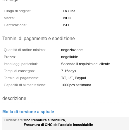
Luogo di origine:
La Cina
Marca:
BlDD
Certificazione:
ISO
Termini di pagamento e spedizione
Quantità di ordine minimo:
negoziazione
Prezzo:
negotiable
Imballaggi particolari:
Secondo il requisito del cliente
Tempi di consegna:
7-15days
Termini di pagamento:
T/T, L/C, Paypal
Capacità di alimentazione:
1000pcs settimana
descrizione
Molla di torsione a spirale
Cnc fresatura e tornitura
Evidenziare:
,
Fresatura di CNC dell'acciaio inossidabile