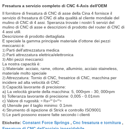
Fresatura a servizio completo di CNC 4-Axis dell'OEM
Il fornitore di fresatura di CNC di asse della Cina 4 fornisce il
servizio di fresatura di CNC di alta qualità al cliente mondiale del
mulino di CNC di 4 assi. Speranza trovate i nostri 5 servizi del
mulino di CNC di asse e descrizioni di prodotto del router di CNC di
4 assi utili.
Descrizione di prodotto dettagliata
E speciale la gamma principale materiale d'ottone dei pezzi
meccanici è:
Parti dell'attrezzatura medica
1)
Parti attrezzatura elettrica/elettronica
2)
Altri pezzi meccanici
3)
La nostra capacità è:
Materiale: acciaio, rame, ottone, alluminio, acciaio staineless,
1)
materiale molto speciale
Attrezzatura: Tornio di CNC, fresatrice di CNC, macchina per
2)
incidere ad alta velocità di CNC
Capacità lavorante di precisione:
3)
a) La velocità girante della macchina: 5, 000rpm - 30, 000rpm
b) Tolleranza lavorante di precisione: 0,005 - 0.01mm
c) Valore di rugosità:
< Ra="" 0="">
d)
Utensile per il taglio minimo: 0.1mm
Strumento di ispezione di Strick e controllo ISO9001
4)
Le parti possono essere fatte secondo i clienti
5)
Constant Force Springs
Cnc fresatura e tornitura
Etichette:
,
,
Fresatura di CNC dell'acciaio inossidabile